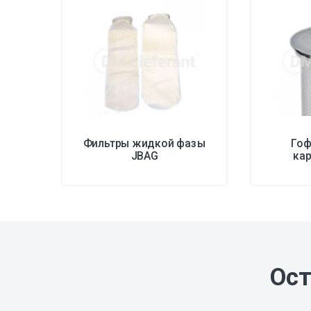
Фильтры жидкой фазы
Гоф
JBAG
ка
Ост