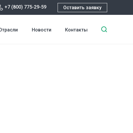
+7 (800) 775-29-59
Оставить заявку
Введите
Отрасли
Новости
Контакты
ключевы
слова
для
поиска