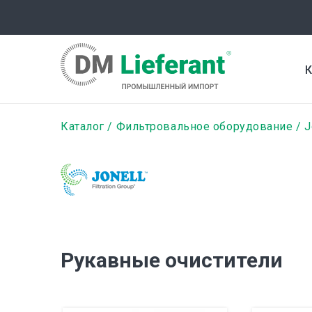
Перейти
к
основному
содержанию
К
Строка
Каталог
Фильтровальное оборудование
J
навигации
Рукавные очистители