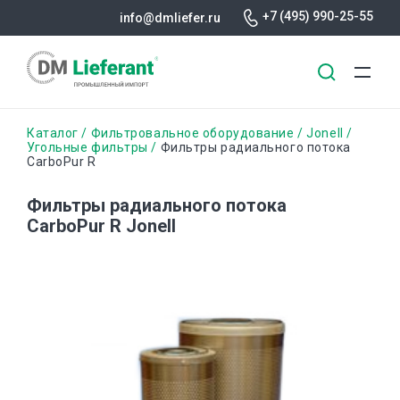
+7 (495) 990-25-55
info@dmliefer.ru
Перейти
Строка
Каталог
Фильтровальное оборудование
Jonell
к
Угольные фильтры
Фильтры радиального потока
CarboPur R
основному
навигации
содержанию
Фильтры радиального потока
CarboPur R Jonell