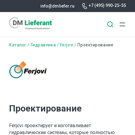
+7 (495) 990-25-55
info@dmliefer.ru
Перейти
Строка
Каталог
Гидравлика
Ferjovi
Проектирование
к
основному
навигации
содержанию
Проектирование
Ferjovi проектирует и изготавливает
гидравлические системы, которые полностью