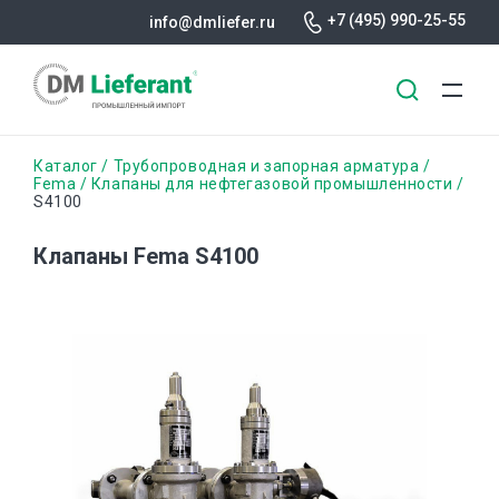
+7 (495) 990-25-55
info@dmliefer.ru
Перейти
Строка
Каталог
Трубопроводная и запорная арматура
к
Fema
Клапаны для нефтегазовой промышленности
S4100
основному
навигации
содержанию
Клапаны Fema S4100