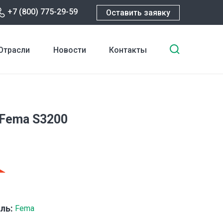
+7 (800) 775-29-59
Оставить заявку
Введите
Отрасли
Новости
Контакты
ключевы
слова
для
поиска
Fema S3200
ль:
Fema