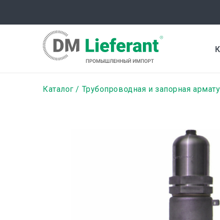
Перейти
к
основному
содержанию
К
Строка
Каталог
Трубопроводная и запорная армат
навигации