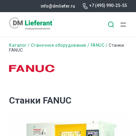
+7 (495) 990-25-55
info@dmliefer.ru
Перейти
Строка
Каталог
Станочное оборудование
FANUC
Станки
к
FANUC
основному
навигации
содержанию
Станки FANUC