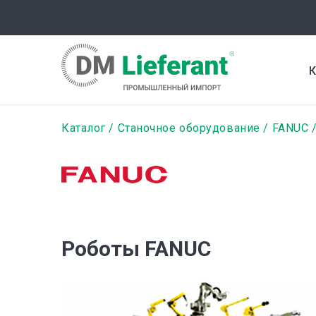
Перейти
к
основному
содержанию
К
Строка
Каталог
Станочное оборудование
FANUC
навигации
Роботы FANUC