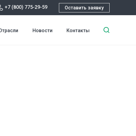
+7 (800) 775-29-59
Оставить заявку
Введите
Отрасли
Новости
Контакты
ключевы
слова
для
поиска