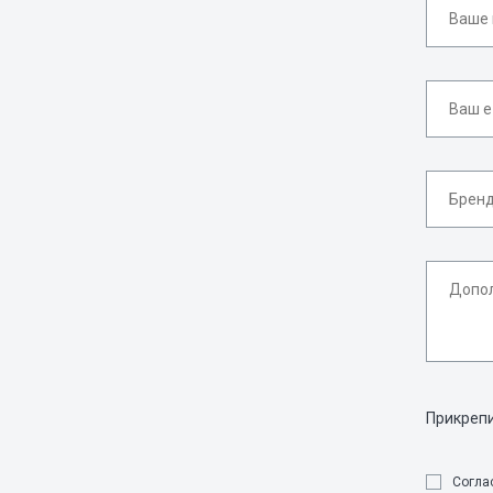
Прикреп
Cогла