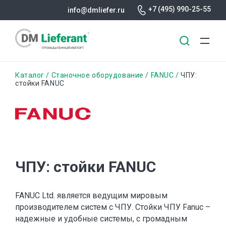
+7 (495) 990-25-55
info@dmliefer.ru
Перейти
Строка
Каталог
Станочное оборудование
FANUC
ЧПУ:
к
стойки FANUC
основному
навигации
содержанию
ЧПУ: стойки FANUC
FANUC Ltd. является ведущим мировым
производителем систем с ЧПУ. Стойки ЧПУ Fanuc –
надежные и удобные системы, с громадным