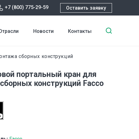
+7 (800) 775-29-59
Оставить заявку
Введите
Отрасли
Новости
Контакты
ключевы
слова
для
онтажа сборных конструкций
поиска
вой портальный кран для
сборных конструкций Facco
ль:
Facco