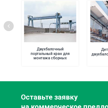
Двухбалочный
Дет
портальный кран для
двухбал
монтажа сборных
конструкций
Оставьте заявку
на коммерческое предл