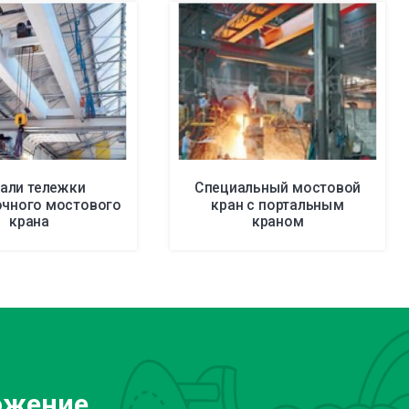
али тележки
Специальный мостовой
очного мостового
кран с портальным
крана
краном
ожение