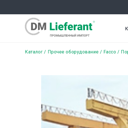
Перейти
к
основному
содержанию
К
Строка
Каталог
Прочее оборудование
Facco
По
навигации