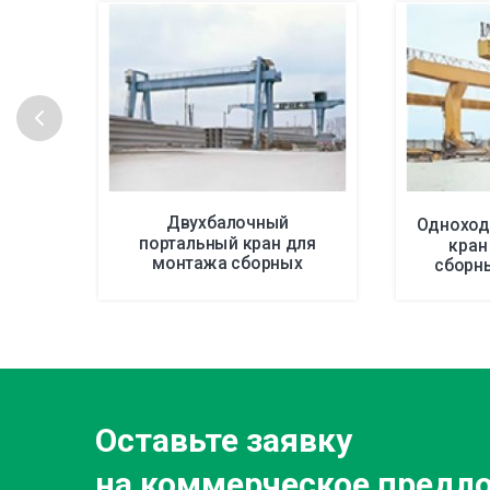
Двухбалочный
Одноход
портальный кран для
кран
монтажа сборных
сборн
конструкций
Оставьте заявку
на коммерческое предл