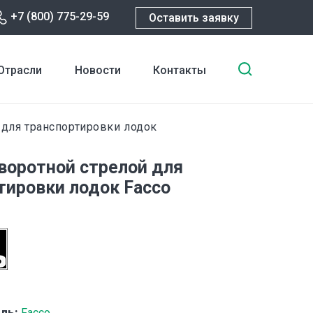
+7 (800) 775-29-59
Оставить заявку
Введите
Отрасли
Новости
Контакты
ключевы
слова
для
 для транспортировки лодок
поиска
оворотной стрелой для
тировки лодок Facco
ль:
Facco