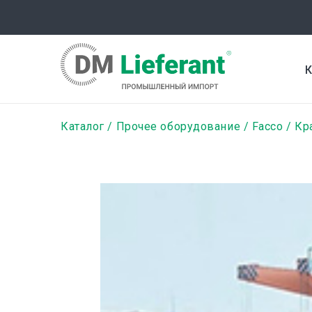
Перейти
к
основному
содержанию
К
Строка
Каталог
Прочее оборудование
Facco
Кр
навигации