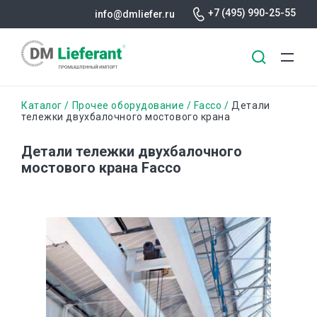
+7 (495) 990-25-55
info@dmliefer.ru
Перейти
Строка
Каталог
Прочее оборудование
Facco
Детали
к
тележки двухбалочного мостового крана
основному
навигации
содержанию
Детали тележки двухбалочного
мостового крана Facco