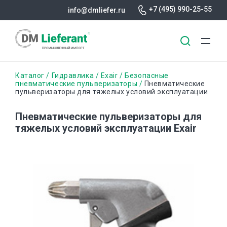
+7 (495) 990-25-55
info@dmliefer.ru
Перейти
Строка
Каталог
Гидравлика
Exair
Безопасные
к
пневматические пульверизаторы
Пневматические
пульверизаторы для тяжелых условий эксплуатации
основному
навигации
содержанию
Пневматические пульверизаторы для
тяжелых условий эксплуатации Exair