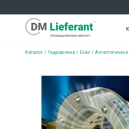
Перейти
к
основному
содержанию
К
Строка
Каталог
Гидравлика
Exair
Антистатическ
навигации