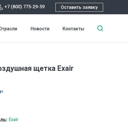
+7 (800) 775-29-59
Оставить заявку
Введите
Отрасли
Новости
Контакты
ключевы
слова
для
поиска
оздушная щетка Exair
ль:
Exair