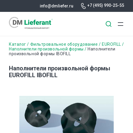
+7 (495) 990-25-55
info@dmliefer.ru
Перейти
Строка
Каталог
Фильтровальное оборудование
EUROFILL
к
Наполнители произвольной формы
Наполнители
произвольной формы IBOFILL
основному
навигации
содержанию
Наполнители произвольной формы
EUROFILL IBOFILL