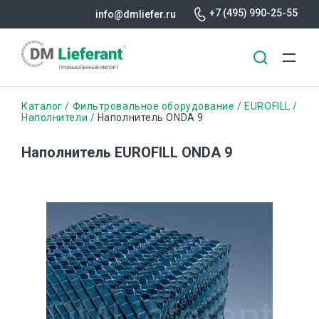
+7 (495) 990-25-55
info@dmliefer.ru
Перейти
Строка
Каталог
Фильтровальное оборудование
EUROFILL
к
Наполнители
Наполнитель ONDA 9
основному
навигации
содержанию
Наполнитель EUROFILL ONDA 9