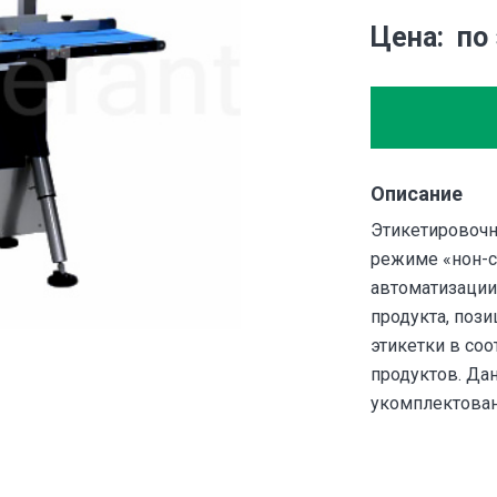
Цена
по
Описание
Этикетировочн
режиме «нон-с
автоматизации
продукта, пози
этикетки в со
продуктов. Да
укомплектован 