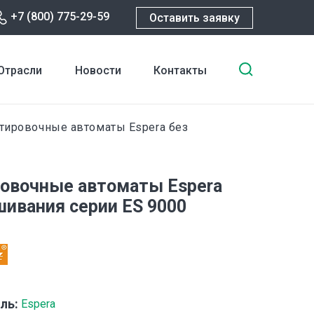
+7 (800) 775-29-59
Оставить заявку
Введите
Отрасли
Новости
Контакты
ключевы
слова
для
тировочные автоматы Espera без
поиска
овочные автоматы Espera
шивания серии ES 9000
ль:
Espera