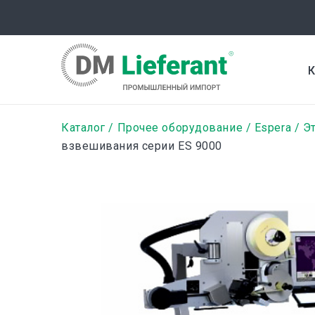
Перейти
к
основному
содержанию
К
Строка
Каталог
Прочее оборудование
Espera
Э
взвешивания серии ES 9000
навигации