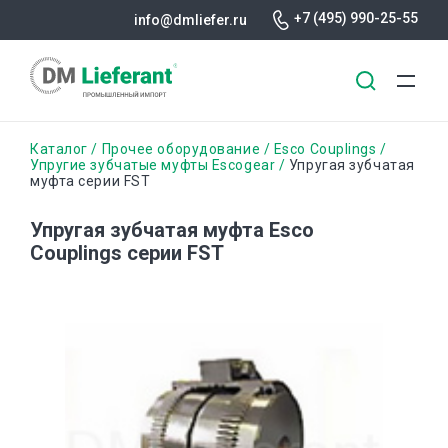
+7 (495) 990-25-55
info@dmliefer.ru
Перейти
Строка
Каталог
Прочее оборудование
Esco Couplings
к
Упругие зубчатые муфты Escogear
Упругая зубчатая
муфта серии FST
основному
навигации
содержанию
Упругая зубчатая муфта Esco
Couplings серии FST