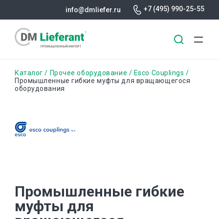
+7 (495) 990-25-55
info@dmliefer.ru
Перейти
Строка
Каталог
Прочее оборудование
Esco Couplings
к
Промышленные гибкие муфты для вращающегося
оборудования
основному
навигации
содержанию
Промышленные гибкие
муфты для