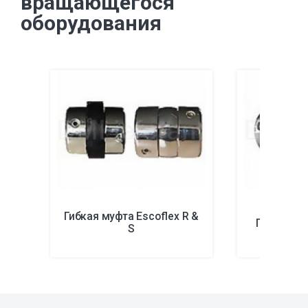
вращающегося
оборудования
Гибкая муфта Escoflex R &
Гибкая му
S