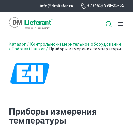
+7 (495) 990-25-55
info@dmliefer.ru
Перейти
Строка
Каталог
Контрольно-измерительное оборудование
к
Endress+Hauser
Приборы измерения температуры
основному
навигации
содержанию
Приборы измерения
температуры