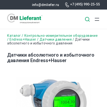
+7 (495) 990-25-55
info@dmliefer.ru
Перейти
Строка
Каталог
Контрольно-измерительное оборудование
к
Endress+Hauser
Датчики давления
Датчики
абсолютного и избыточного давления
основному
навигации
содержанию
Датчики абсолютного и избыточного
давления Endress+Hauser