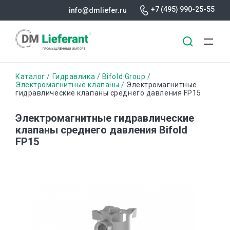
+7 (495) 990-25-55
info@dmliefer.ru
Перейти
Строка
Каталог
Гидравлика
Bifold Group
к
Электромагнитные клапаны
Электромагнитные
гидравлические клапаны среднего давления FP15
основному
навигации
содержанию
Электромагнитные гидравлические
клапаны среднего давления Bifold
FP15