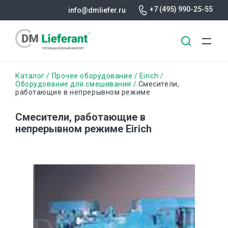
+7 (495) 990-25-55
info@dmliefer.ru
Перейти
Строка
Каталог
Прочее оборудование
Eirich
к
Оборудование для смешивания
Смесители,
работающие в непрерывном режиме
основному
навигации
содержанию
Смесители, работающие в
непрерывном режиме Eirich