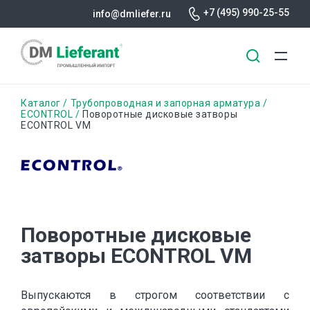
+7 (495) 990-25-55
info@dmliefer.ru
Перейти
Строка
Каталог
Трубопроводная и запорная арматура
к
ECONTROL
Поворотные дисковые затворы
ECONTROL VM
основному
навигации
содержанию
Поворотные дисковые
затворы ECONTROL VM
Выпускаются в строгом соответствии с