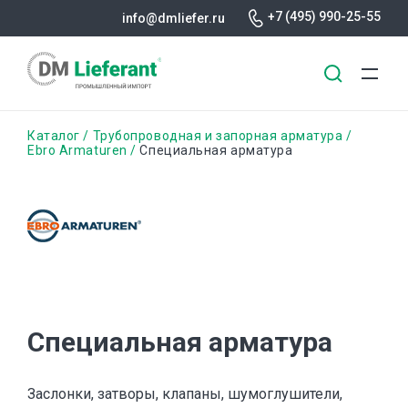
+7 (495) 990-25-55
info@dmliefer.ru
Перейти
Строка
Каталог
Трубопроводная и запорная арматура
к
Ebro Armaturen
Специальная арматура
основному
навигации
содержанию
Специальная арматура
Заслонки, затворы, клапаны, шумоглушители,