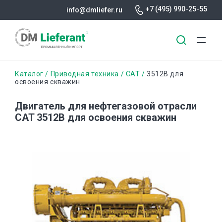
+7 (495) 990-25-55
info@dmliefer.ru
Перейти
Строка
Каталог
Приводная техника
CAT
3512B для
к
освоения скважин
основному
навигации
содержанию
Двигатель для нефтегазовой отрасли
CAT 3512B для освоения скважин