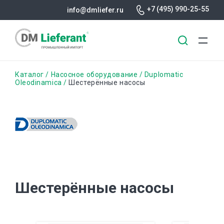
+7 (495) 990-25-55
info@dmliefer.ru
Перейти
Строка
Каталог
Насосное оборудование
Duplomatic
к
Oleodinamica
Шестерённые насосы
основному
навигации
содержанию
Шестерённые насосы