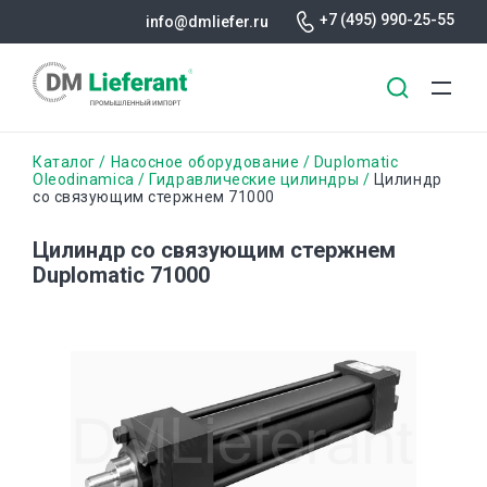
+7 (495) 990-25-55
info@dmliefer.ru
Перейти
Строка
Каталог
Насосное оборудование
Duplomatic
к
Oleodinamica
Гидравлические цилиндры
Цилиндр
со связующим стержнем 71000
основному
навигации
содержанию
Цилиндр со связующим стержнем
Duplomatic 71000