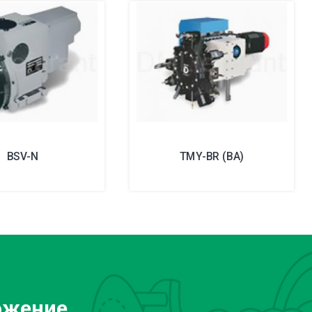
BSV-N
TMY-BR (BA)
ожение