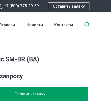
+7 (800) 775-29-59
Оставить заявку
Введите
Отрасли
Новости
Контакты
ключевы
слова
для
поиска
ic SM-BR (BA)
 запросу
Оставить заявку