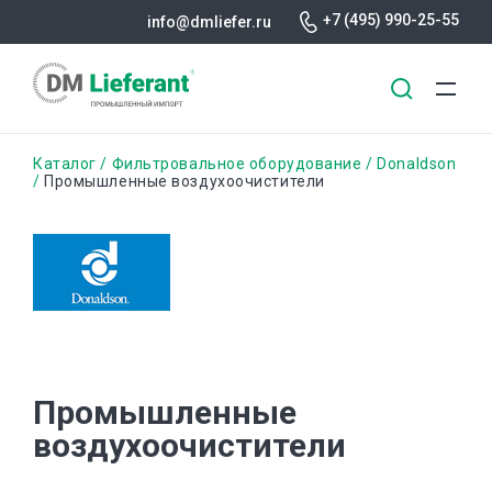
+7 (495) 990-25-55
info@dmliefer.ru
Перейти
Строка
Каталог
Фильтровальное оборудование
Donaldson
к
Промышленные воздухоочистители
основному
навигации
содержанию
Промышленные
воздухоочистители