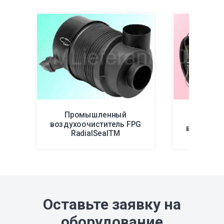
Промышленный
Пром
воздухоочиститель FPG
воздухоо
RadialSealTM
Оставьте заявку на
оборудование