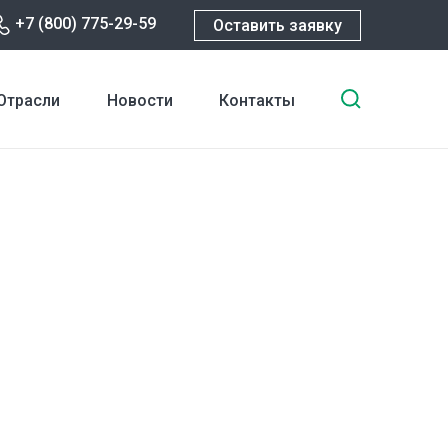
+7 (800) 775-29-59
Оставить заявку
Введите
Отрасли
Новости
Контакты
ключевы
слова
для
поиска