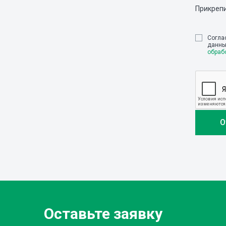
Прикреп
Cогла
данны
обраб
Оставьте заявку