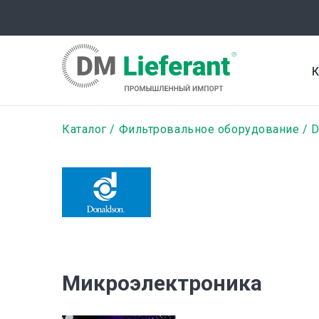
Перейти
к
основному
содержанию
К
Строка
Каталог
Фильтровальное оборудование
D
навигации
Микроэлектроника