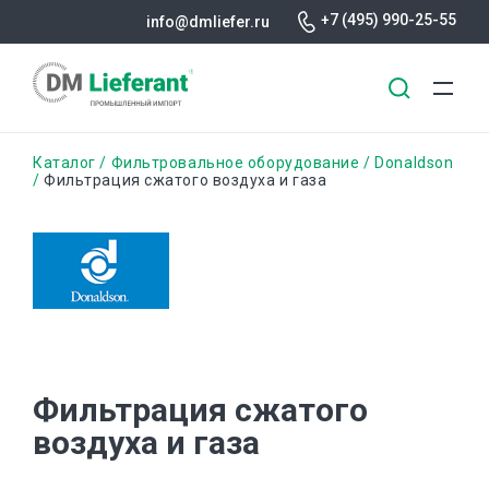
+7 (495) 990-25-55
info@dmliefer.ru
Перейти
Строка
Каталог
Фильтровальное оборудование
Donaldson
к
Фильтрация сжатого воздуха и газа
основному
навигации
содержанию
Фильтрация сжатого
воздуха и газа