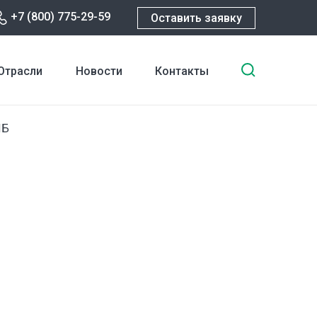
+7 (800) 775-29-59
Оставить заявку
Введите
Отрасли
Новости
Контакты
ключевы
слова
для
МБ
поиска