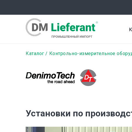
Перейти
к
основному
содержанию
К
Строка
Каталог
Контрольно-измерительное обору
навигации
Установки по производ