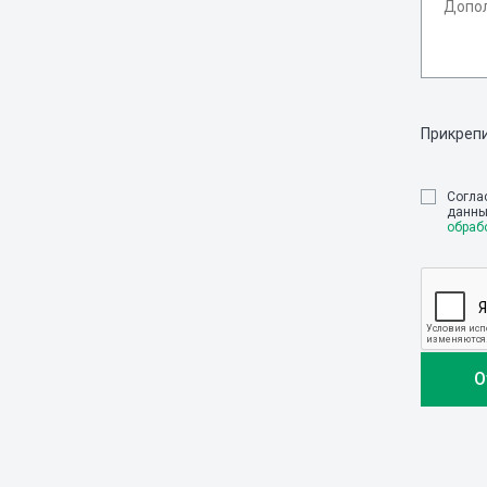
Прикреп
Cогла
данны
обраб