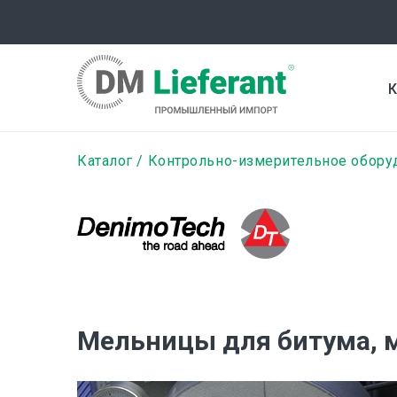
Перейти
к
основному
содержанию
К
Строка
Каталог
Контрольно-измерительное обору
навигации
Мельницы для битума, 