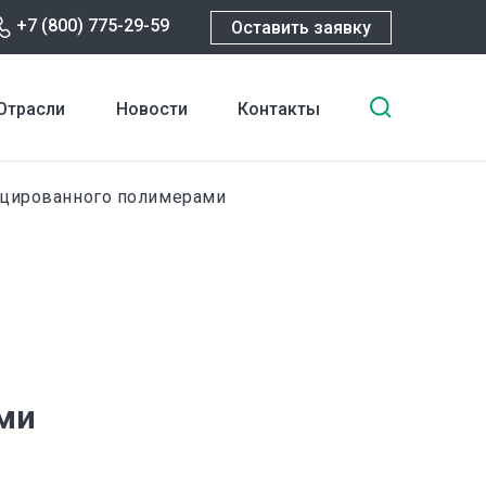
+7 (800) 775-29-59
Оставить заявку
Введите
Отрасли
Новости
Контакты
ключевы
слова
для
цированного полимерами
поиска
ми