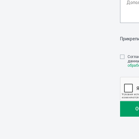
Прикреп
Cогла
данны
обраб