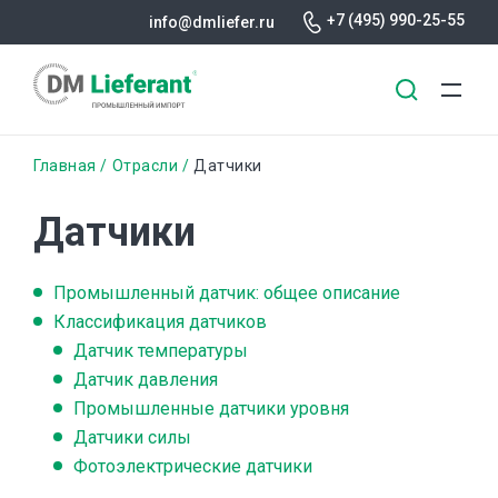
+7 (495) 990-25-55
info@dmliefer.ru
Перейти
Строка
Главная
Отрасли
Датчики
к
основному
навигации
Датчики
содержанию
Промышленный датчик: общее описание
Классификация датчиков
Датчик температуры
Датчик давления
Промышленные датчики уровня
Датчики силы
Фотоэлектрические датчики