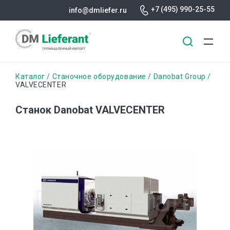
+7 (495) 990-25-55
info@dmliefer.ru
Перейти
Строка
Каталог
Станочное оборудование
Danobat Group
к
VALVECENTER
основному
навигации
содержанию
Станок Danobat VALVECENTER