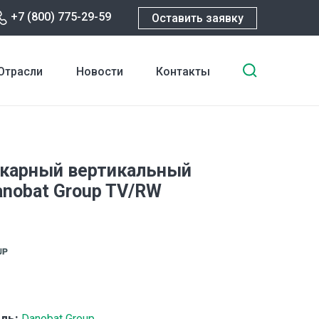
+7 (800) 775-29-59
Оставить заявку
Введите
Отрасли
Новости
Контакты
ключевы
слова
для
поиска
карный вертикальный
anobat Group TV/RW
ль:
Danobat Group