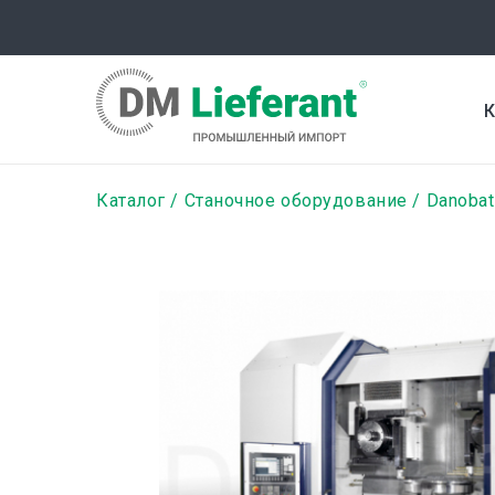
Перейти
к
основному
содержанию
К
Строка
Каталог
Станочное оборудование
Danobat
навигации