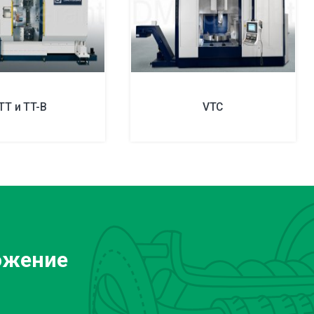
TT и TT-B
VTC
ожение