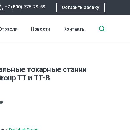
+7 (800) 775-29-59
Оставить заявку
Введите
Отрасли
Новости
Контакты
ключевы
слова
для
поиска
альные токарные станки
roup TT и TT-B
ль:
Danobat Group