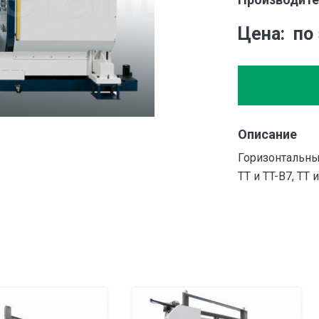
Цена
по
Описание
Горизонтальны
TT и TT-B7, TT и