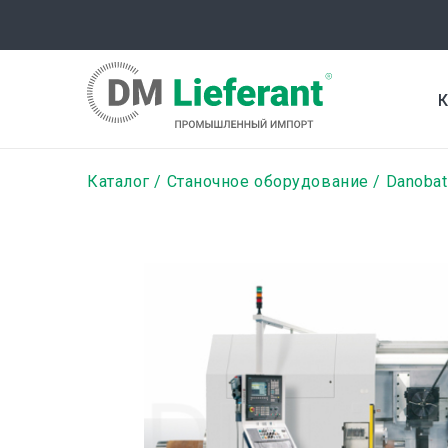
Перейти
к
основному
содержанию
К
Строка
Каталог
Станочное оборудование
Danobat
навигации