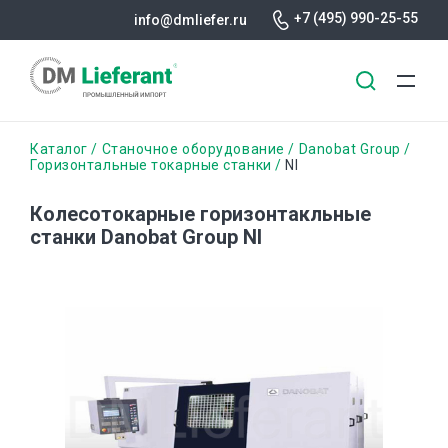
+7 (495) 990-25-55
info@dmliefer.ru
Перейти
Строка
Каталог
Станочное оборудование
Danobat Group
к
Горизонтальные токарные станки
NI
основному
навигации
содержанию
Колесотокарные горизонтакльные
станки Danobat Group NI