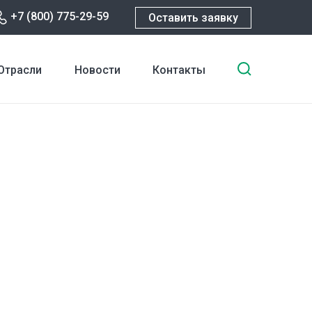
+7 (800) 775-29-59
Оставить заявку
Введите
Отрасли
Новости
Контакты
ключевы
слова
для
поиска