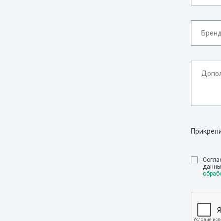
Прикреп
Cогла
данны
обраб