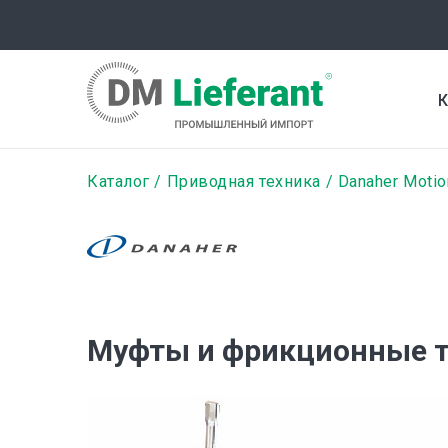
Перейти
к
основному
содержанию
К
Строка
Каталог
Приводная техника
Danaher Motio
навигации
Муфты и фрикционные 