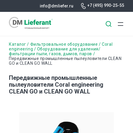
+7 (495) 990-25-55
info@dmliefer.ru
Перейти
Строка
Каталог
Фильтровальное оборудование
Coral
к
engineering
Оборудование для удаления/
фильтрации пыли, газов, дымов, паров
основному
навигации
Передвижные промышленные пылеуловители CLEAN
содержанию
GO и CLEAN GO WALL
Передвижные промышленные
пылеуловители Coral engineering
CLEAN GO и CLEAN GO WALL