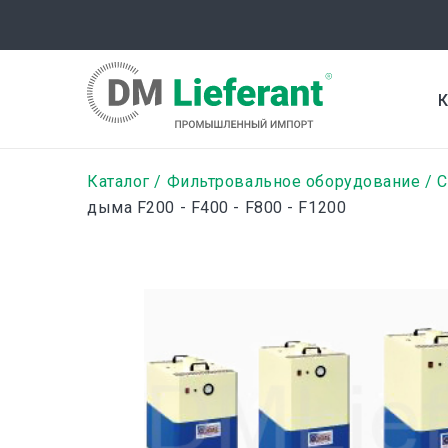
Перейти
к
основному
содержанию
К
Строка
Каталог
Фильтровальное оборудование
C
дыма F200 - F400 - F800 - F1200
навигации