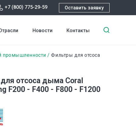
+7 (800) 775-29-59
Оставить заявку
Введите
Отрасли
Новости
Контакты
ключевы
слова
для
ой промышленности
Фильтры для отсоса
поиска
для отсоса дыма Coral
ng F200 - F400 - F800 - F1200