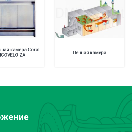
ная камера Coral
Печная камера
NCOVELO ZA
ожение