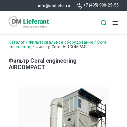
+7 (495) 990-25-55
info@dmliefer.ru
Перейти
Строка
Каталог
Фильтровальное оборудование
Coral
к
engineering
Фильтр Coral AIRCOMPACT
основному
навигации
содержанию
Фильтр Coral engineering
AIRCOMPACT