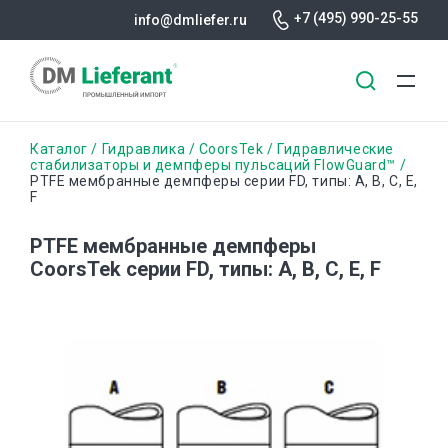
+7 (495) 990-25-55
info@dmliefer.ru
Перейти
Строка
Каталог
Гидравлика
CoorsTek
Гидравлические
к
стабилизаторы и демпферы пульсаций FlowGuard™
PTFE мембранные демпферы серии FD, типы: А, B, C, E,
основному
навигации
F
содержанию
PTFE мембранные демпферы
CoorsTek серии FD, типы: А, B, C, E, F