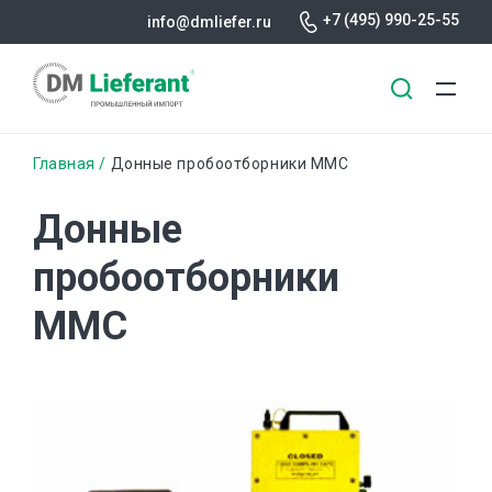
+7 (495) 990-25-55
info@dmliefer.ru
Перейти
Строка
Главная
Донные пробоотборники MMC
к
основному
навигации
Донные
содержанию
пробоотборники
MMC