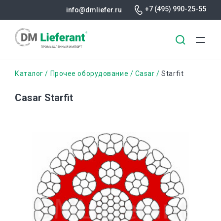
+7 (495) 990-25-55
info@dmliefer.ru
Перейти
Строка
Каталог
Прочее оборудование
Casar
Starfit
к
основному
навигации
Casar Starfit
содержанию