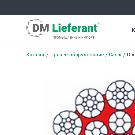
Перейти
к
основному
содержанию
К
Строка
Каталог
Прочее оборудование
Casar
Dou
навигации