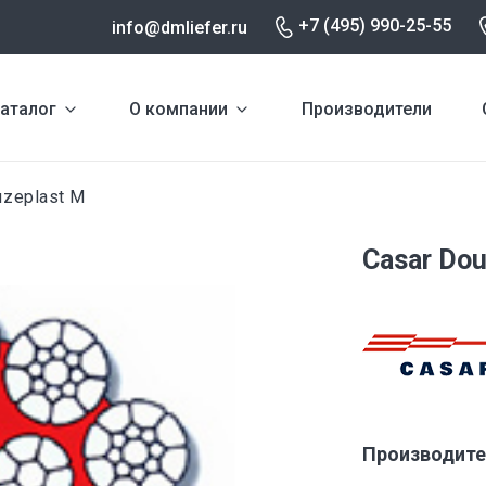
+7 (495) 990-25-55
info@dmliefer.ru
аталог
О компании
Производители
zeplast M
Casar Dou
Производите