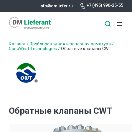
+7 (495) 990-25-55
info@dmliefer.ru
Перейти
Строка
Каталог
Трубопроводная и запорная арматура
к
CanaWest Technologies
Обратные клапаны CWT
основному
навигации
содержанию
Обратные клапаны CWT