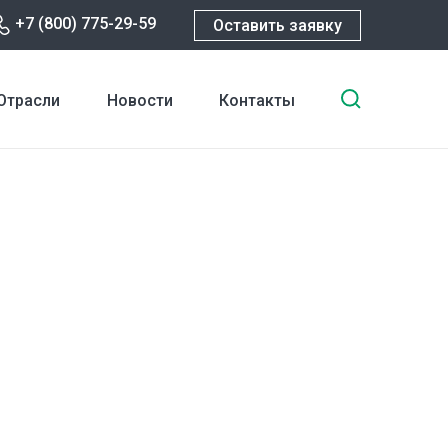
+7 (800) 775-29-59
Оставить заявку
Введите
Отрасли
Новости
Контакты
ключевы
слова
для
поиска