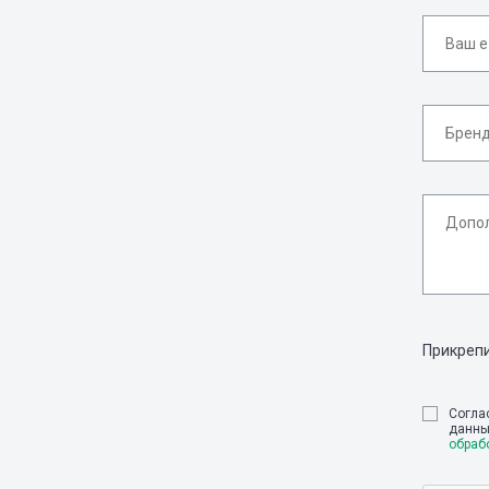
Прикреп
Cогла
данны
обраб