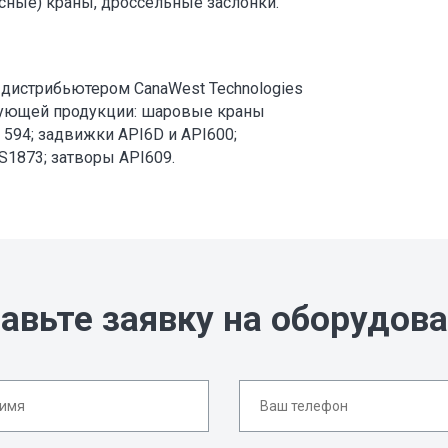
сные) краны, дроссельные заслонки.
дистрибьютером CanaWest Technologies
едующей продукции: шаровые краны
 594; задвижки API6D и API600;
1873; затворы API609.
авьте заявку на оборудов