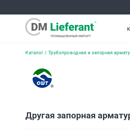
Перейти
к
основному
содержанию
К
Строка
Каталог
Трубопроводная и запорная армат
навигации
Другая запорная армату