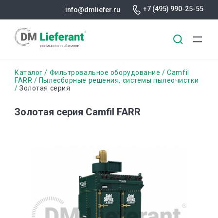
+7 (495) 990-25-55
info@dmliefer.ru
Перейти
Строка
Каталог
Фильтровальное оборудование
Camfil
к
FARR
Пылесборные решения, системы пылеочистки
Золотая серия
основному
навигации
содержанию
Золотая серия Camfil FARR