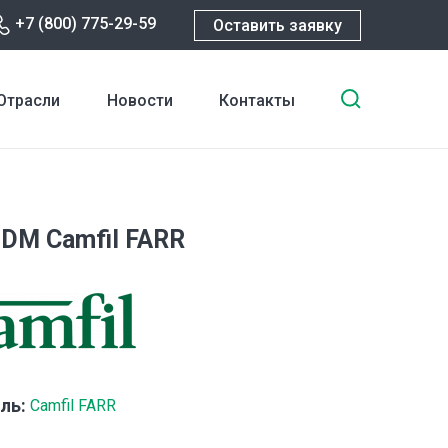
+7 (800) 775-29-59
Оставить заявку
Введите
Отрасли
Новости
Контакты
ключевы
слова
для
поиска
DM Camfil FARR
ль:
Camfil FARR