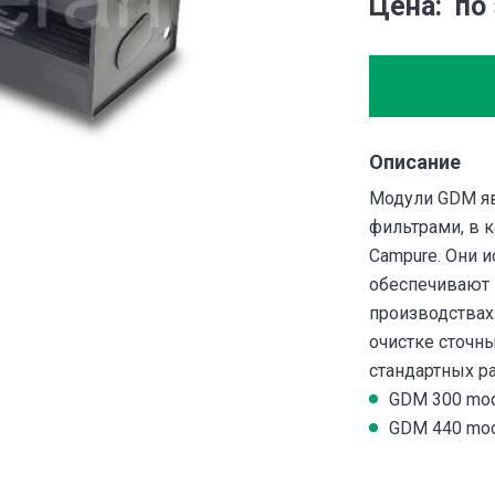
Цена
по
Описание
Модули GDM я
фильтрами, в 
Campure. Они и
обеспечивают 
производствах
очистке сточн
стандартных р
GDM 300 mod
GDM 440 mod